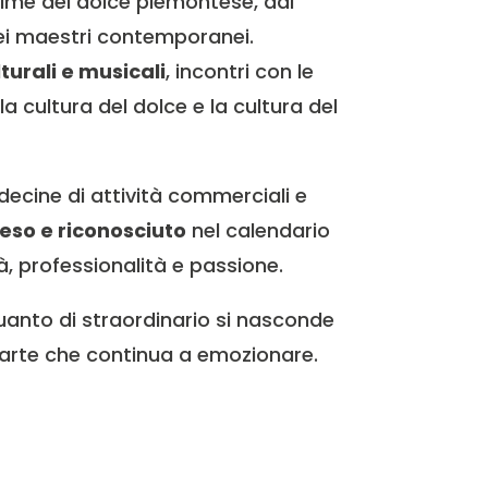
anime del dolce piemontese, dal
 dei maestri contemporanei.
urali e musicali
, incontri con le
a cultura del dolce e la cultura del
 decine di attività commerciali e
so e riconosciuto
nel calendario
tà, professionalità e passione.
uanto di straordinario si nasconde
n’arte che continua a emozionare.