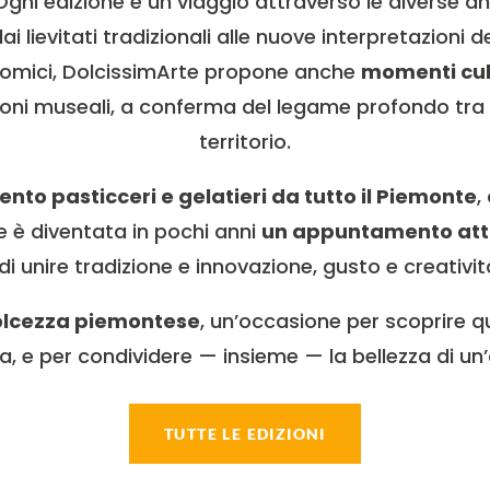
 Ogni edizione è un viaggio attraverso le diverse 
dai lievitati tradizionali alle nuove interpretazioni
nomici, DolcissimArte propone anche
momenti cult
ioni museali, a conferma del legame profondo tra l
territorio.
cento pasticceri e gelatieri da tutto il Piemonte
,
te è diventata in pochi anni
un appuntamento atte
di unire tradizione e innovazione, gusto e creativi
dolcezza piemontese
, un’occasione per scoprire q
ta, e per condividere — insieme — la bellezza di u
TUTTE LE EDIZIONI